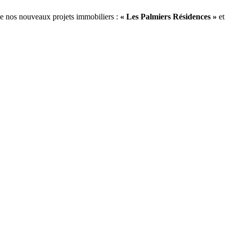
mobiliers :
« Les Palmiers Résidences »
et
« Urbania Park »