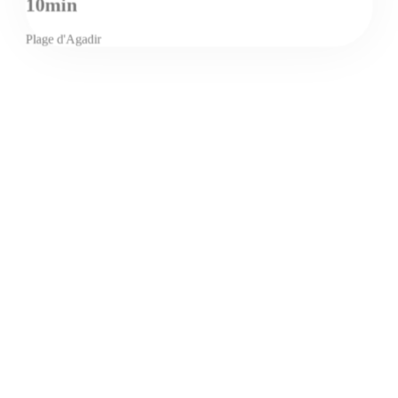
10min
Plage d'Agadir
2min
Banques, assurances & administrations
5min
Souk El Had