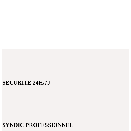
5min
Zones d'affaires & services professionnels
10min
Plage d'Agadir
SÉCURITÉ 24H/7J
SYNDIC PROFESSIONNEL