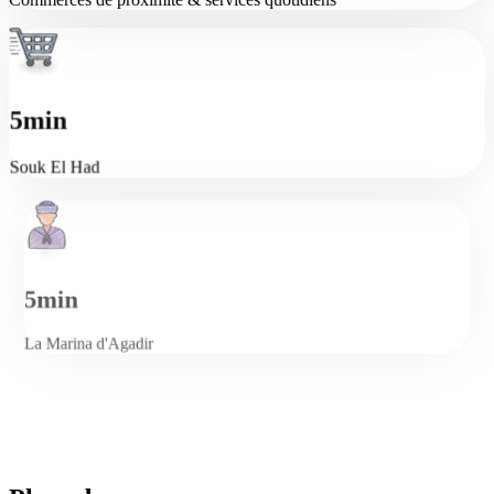
5min
Souk El Had
5min
La Marina d'Agadir
1min