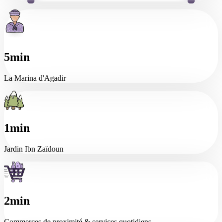
5min
La Marina d'Agadir
1min
Jardin Ibn Zaïdoun
2min
Commerces de proximité & services quotidiens