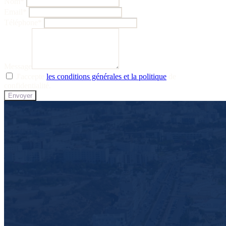
Nom
*
Email
*
Téléphone
*
Message
J'accepte
les conditions générales et la politique
de
confidentialité.
Envoyer